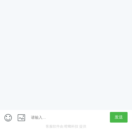
App
客户端
触屏版
上海行藏科技（集团）股份公司
内容举报热线 4000850815
联系电话：021-61125678
意见反馈