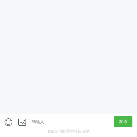
App
客户端
触屏版
上海行藏科技（集团）股份公司
内容举报热线 4000850815
联系电话：021-61125678
意见反馈