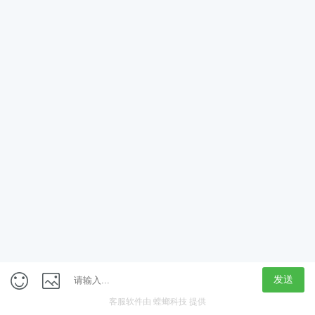
App
客户端
触屏版
上海行藏科技（集团）股份公司
内容举报热线 4000850815
联系电话：021-61125678
意见反馈