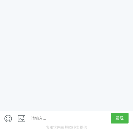
App
客户端
触屏版
上海行藏科技（集团）股份公司
内容举报热线 4000850815
联系电话：021-61125678
意见反馈