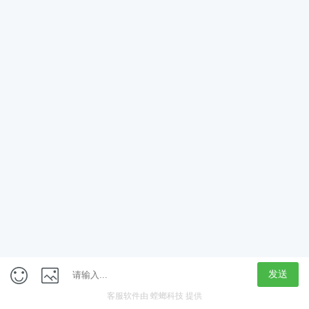
App
客户端
触屏版
上海行藏科技（集团）股份公司
内容举报热线 4000850815
联系电话：021-61125678
意见反馈