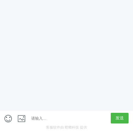
App
客户端
触屏版
上海行藏科技（集团）股份公司
内容举报热线 4000850815
联系电话：021-61125678
意见反馈