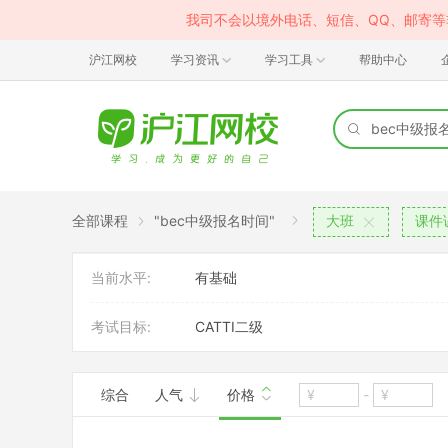
我司不会以境外电话、短信、QQ、邮寄
沪江网校
学习资讯
学习工具
帮助中心
全部课程
"bec中级报名时间"
大班
课件
当前水平:
有基础
考试目标:
CATTI二级
综合
人气
价格
-