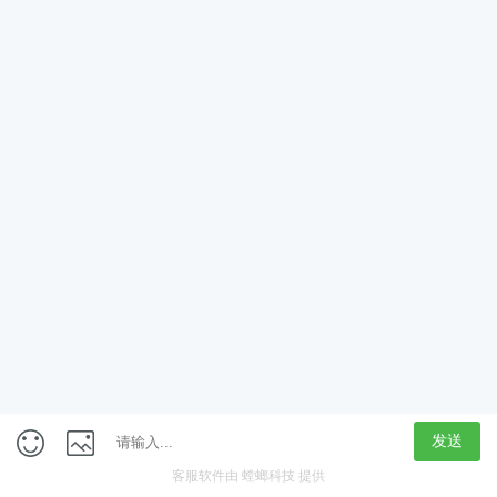
App
客户端
触屏版
上海行藏科技（集团）股份公司
内容举报热线 4000850815
联系电话：021-61125678
意见反馈