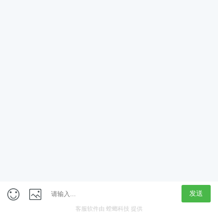
App
客户端
触屏版
上海行藏科技（集团）股份公司
内容举报热线 4000850815
联系电话：021-61125678
意见反馈