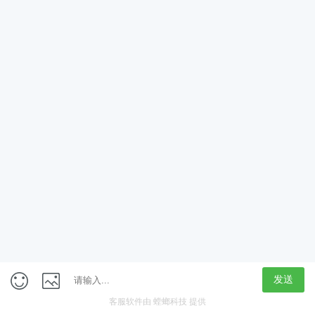
App
客户端
触屏版
上海行藏科技（集团）股份公司
内容举报热线 4000850815
联系电话：021-61125678
意见反馈