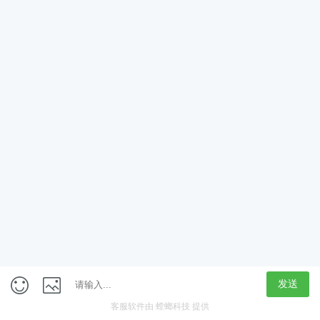
App
客户端
触屏版
上海行藏科技（集团）股份公司
内容举报热线 4000850815
联系电话：021-61125678
意见反馈