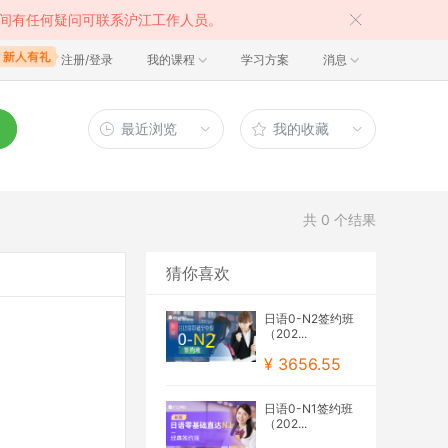
间有任何疑问可联系沪江工作人员。
注册/登录
我的课程
学习方案
消息
最近浏览
我的收藏
共
0
个结果
猜你喜欢
日语0-N2签约班
（202...
¥ 3656.55
日语0-N1签约班
（202...