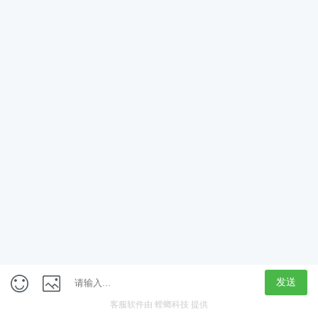
App
客户端
触屏版
上海行藏科技（集团）股份公司
内容举报热线 4000850815
联系电话：021-61125678
意见反馈