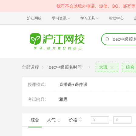
我司不会以境外电话、短信、QQ、邮寄
沪江网校
学习资讯
学习工具
帮助中心
全部课程
"bec中级报名时间"
大班
综合
授课模式:
直播课+课件课
考试内容:
雅思
综合
人气
价格
-