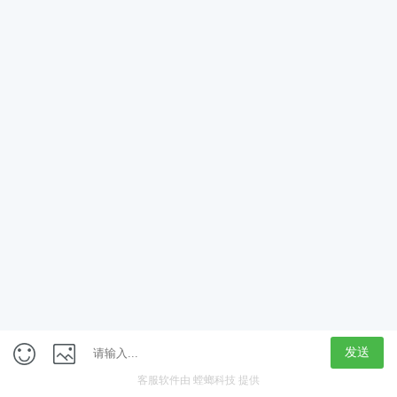
App
客户端
触屏版
上海行藏科技（集团）股份公司
内容举报热线 4000850815
联系电话：021-61125678
意见反馈