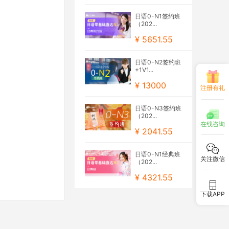
日语0-N1签约班
（202...
¥ 5651.55
日语0-N2签约班
+1V1...
¥ 13000
注册有礼
日语0-N3签约班
（202...
在线咨询
¥ 2041.55
日语0-N1经典班
关注微信
（202...
¥ 4321.55
下载APP