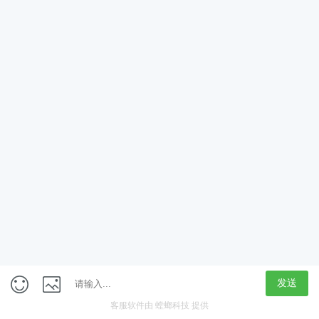
App
客户端
触屏版
上海行藏科技（集团）股份公司
内容举报热线 4000850815
联系电话：021-61125678
意见反馈