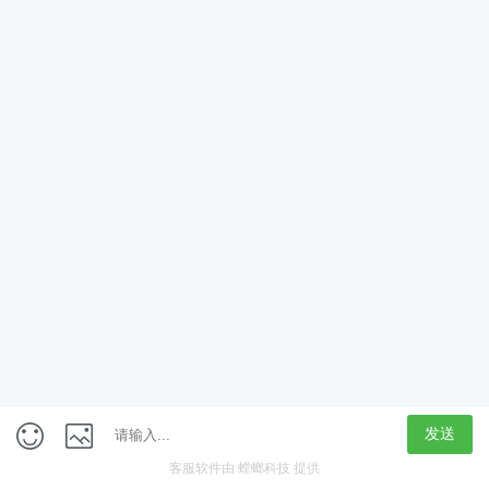
App
客户端
触屏版
上海行藏科技（集团）股份公司
内容举报热线 4000850815
联系电话：021-61125678
意见反馈