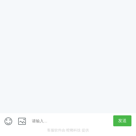
App
客户端
触屏版
上海行藏科技（集团）股份公司
内容举报热线 4000850815
联系电话：021-61125678
意见反馈