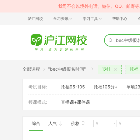
我司不会以境外电话、短信、QQ、邮寄
沪江网校
学习资讯
学习工具
帮助中心
全部课程
"bec中级报名时间"
1对1
托福
考试目标:
托福95-105
托福105分+
单项23
授课模式:
直播课+课件课
综合
人气
价格
-