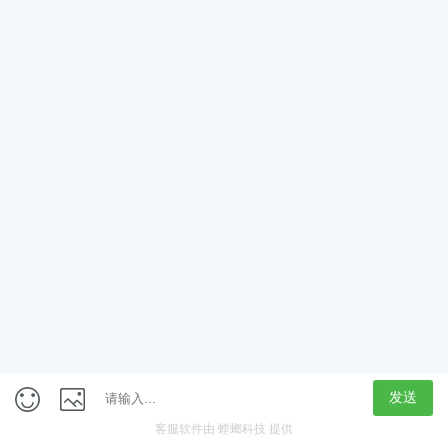
App
客户端
触屏版
上海行藏科技（集团）股份公司
内容举报热线 4000850815
联系电话：021-61125678
意见反馈