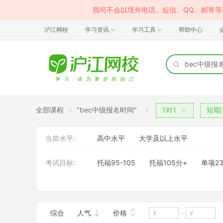
我司不会以境外电话、短信、QQ、邮寄
沪江网校
学习资讯
学习工具
帮助中心
全部课程
"bec中级报名时间"
1对1
短期
当前水平:
高中水平
大学及以上水平
考试目标:
托福95-105
托福105分+
单项23
授课模式:
直播课+课件课
综合
人气
价格
-