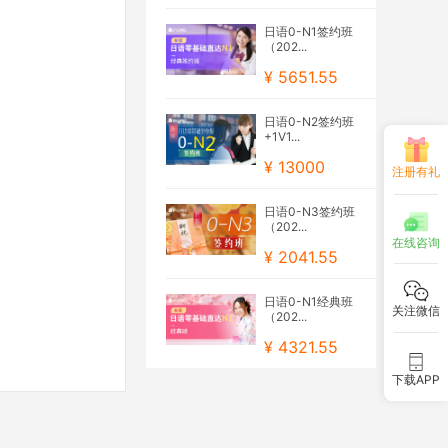
日语0-N1签约班
（202...
¥ 5651.55
日语0-N2签约班
+1V1...
¥ 13000
注册有礼
日语0-N3签约班
（202...
在线咨询
¥ 2041.55
日语0-N1经典班
关注微信
（202...
¥ 4321.55
下载APP