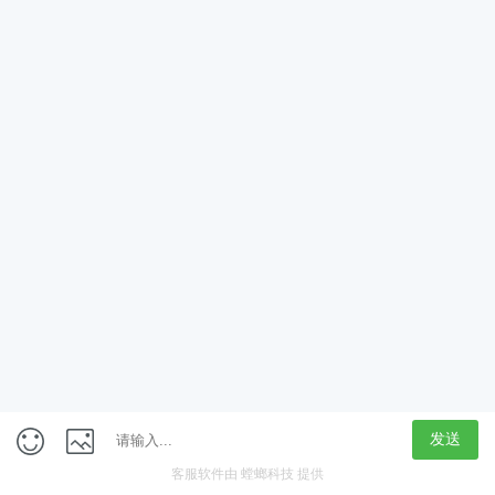
App
客户端
触屏版
上海行藏科技（集团）股份公司
内容举报热线 4000850815
联系电话：021-61125678
意见反馈