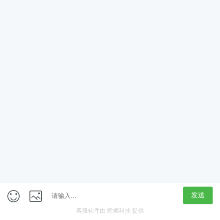
App
客户端
触屏版
上海行藏科技（集团）股份公司
内容举报热线 4000850815
联系电话：021-61125678
意见反馈