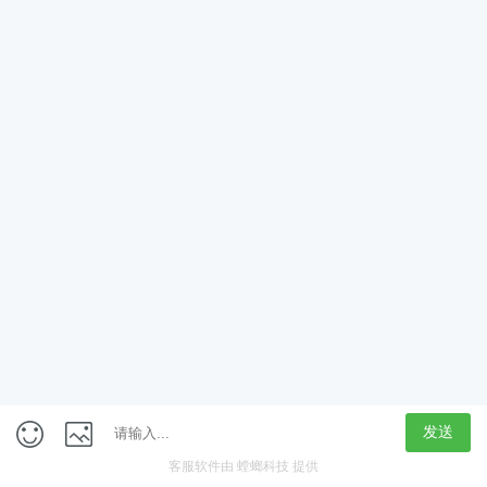
App
客户端
触屏版
上海行藏科技（集团）股份公司
内容举报热线 4000850815
联系电话：021-61125678
意见反馈