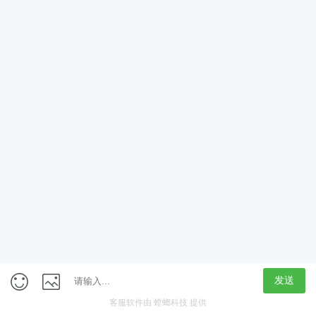
App
客户端
触屏版
上海行藏科技（集团）股份公司
内容举报热线 4000850815
联系电话：021-61125678
意见反馈