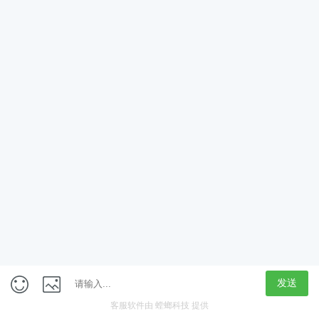
App
客户端
触屏版
上海行藏科技（集团）股份公司
内容举报热线 4000850815
联系电话：021-61125678
意见反馈