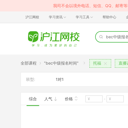
我司不会以境外电话、短信、QQ、邮寄
沪江网校
学习资讯
学习工具
帮助中心
全部课程
"bec中级报名时间"
托福
直播
班型:
1对1
综合
人气
价格
-