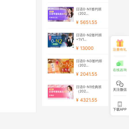
日语0-N1签约班
（202...
¥ 5651.55
日语0-N2签约班
+1V1...
¥ 13000
注册有礼
日语0-N3签约班
（202...
在线咨询
¥ 2041.55
日语0-N1经典班
关注微信
（202...
¥ 4321.55
下载APP