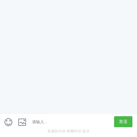
App
客户端
触屏版
上海行藏科技（集团）股份公司
内容举报热线 4000850815
联系电话：021-61125678
意见反馈