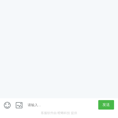
App
客户端
触屏版
上海行藏科技（集团）股份公司
内容举报热线 4000850815
联系电话：021-61125678
意见反馈