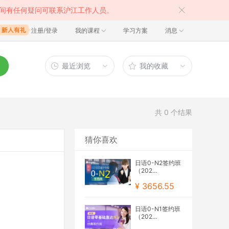
间有任何疑问可联系沪江工作人员。
注册/登录
我的课程
学习方案
消息
最近浏览
我的收藏
共
0
个结果
猜你喜欢
日语0-N2签约班
（202...
¥ 3656.55
日语0-N1签约班
（202...