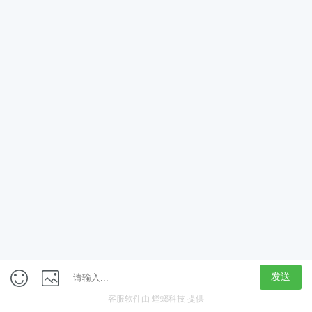
App
客户端
触屏版
上海行藏科技（集团）股份公司
内容举报热线 4000850815
联系电话：021-61125678
意见反馈