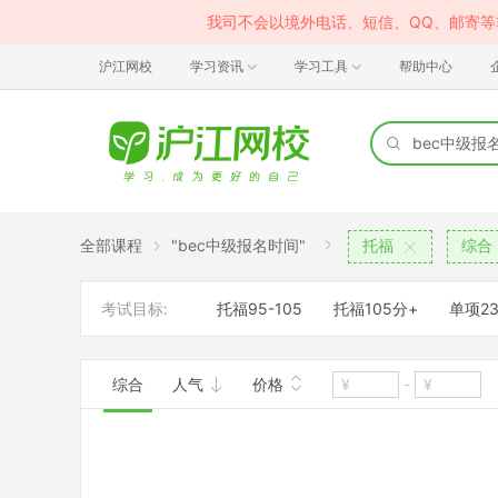
我司不会以境外电话、短信、QQ、邮寄
沪江网校
学习资讯
学习工具
帮助中心
全部课程
"bec中级报名时间"
托福
综合
考试目标:
托福95-105
托福105分+
单项23
综合
人气
价格
-