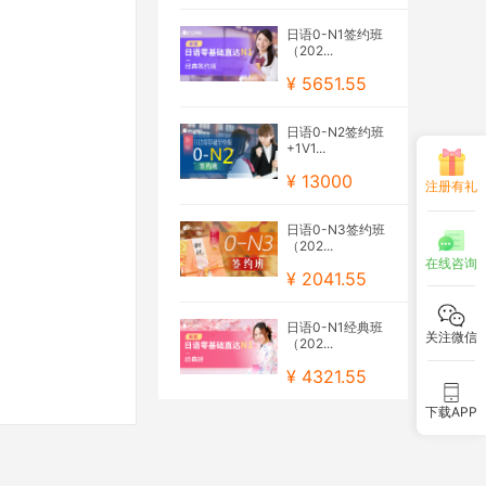
日语0-N1签约班
（202...
¥ 5651.55
日语0-N2签约班
+1V1...
¥ 13000
注册有礼
日语0-N3签约班
（202...
在线咨询
¥ 2041.55
日语0-N1经典班
关注微信
（202...
¥ 4321.55
下载APP