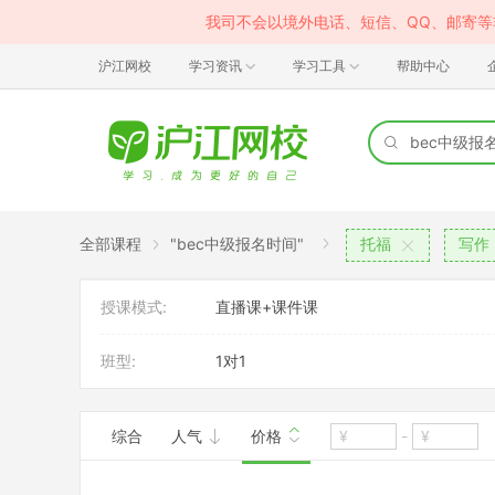
我司不会以境外电话、短信、QQ、邮寄
沪江网校
学习资讯
学习工具
帮助中心
全部课程
"bec中级报名时间"
托福
写作
授课模式:
直播课+课件课
班型:
1对1
综合
人气
价格
-