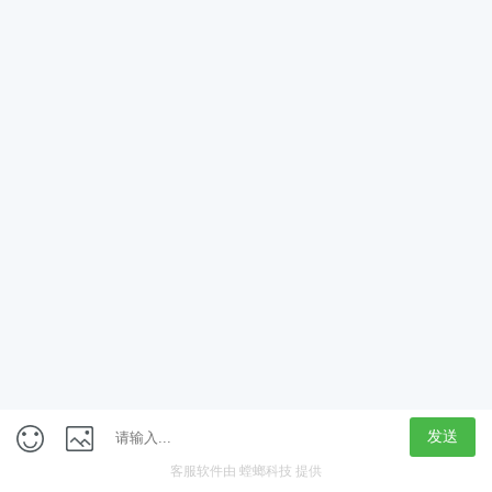
App
客户端
触屏版
上海行藏科技（集团）股份公司
内容举报热线 4000850815
联系电话：021-61125678
意见反馈