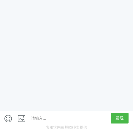
App
客户端
触屏版
上海行藏科技（集团）股份公司
内容举报热线 4000850815
联系电话：021-61125678
意见反馈