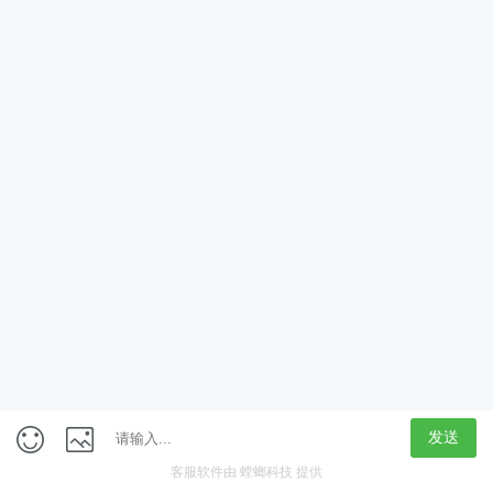
App
客户端
触屏版
上海行藏科技（集团）股份公司
内容举报热线 4000850815
联系电话：021-61125678
意见反馈