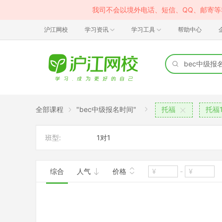
我司不会以境外电话、短信、QQ、邮寄
沪江网校
学习资讯
学习工具
帮助中心
全部课程
"bec中级报名时间"
托福
托福1
班型:
1对1
综合
人气
价格
-