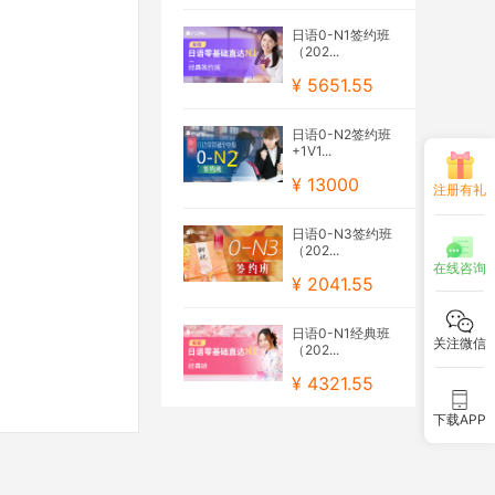
日语0-N1签约班
（202...
¥ 5651.55
日语0-N2签约班
+1V1...
¥ 13000
注册有礼
日语0-N3签约班
（202...
在线咨询
¥ 2041.55
日语0-N1经典班
关注微信
（202...
¥ 4321.55
下载APP