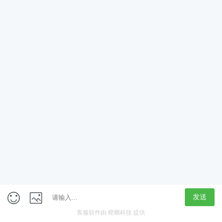
App
客户端
触屏版
上海行藏科技（集团）股份公司
内容举报热线 4000850815
联系电话：021-61125678
意见反馈