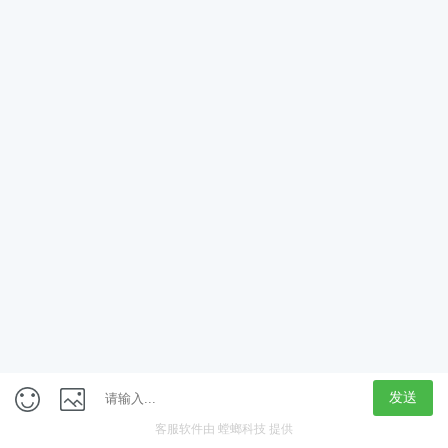
App
客户端
触屏版
上海行藏科技（集团）股份公司
内容举报热线 4000850815
联系电话：021-61125678
意见反馈