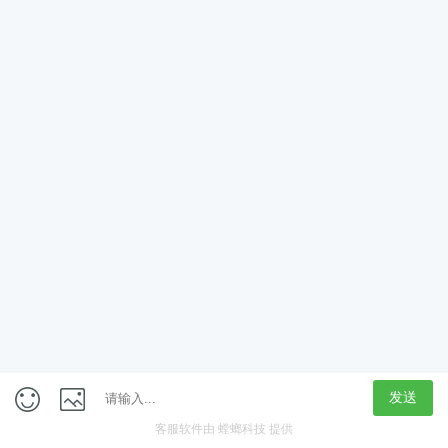
App
客户端
触屏版
上海行藏科技（集团）股份公司
内容举报热线 4000850815
联系电话：021-61125678
意见反馈