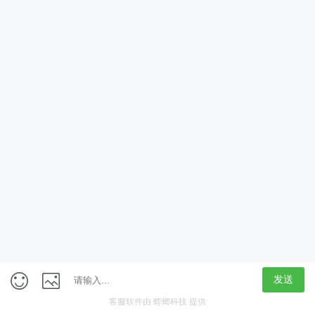
App
客户端
触屏版
上海行藏科技（集团）股份公司
内容举报热线 4000850815
联系电话：021-61125678
意见反馈