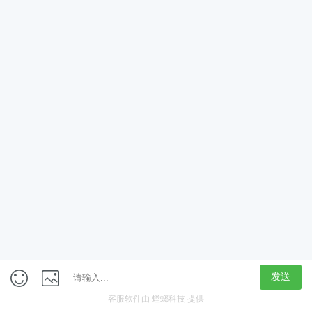
App
客户端
触屏版
上海行藏科技（集团）股份公司
内容举报热线 4000850815
联系电话：021-61125678
意见反馈