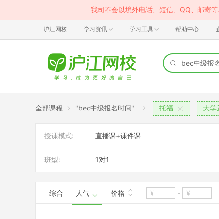
我司不会以境外电话、短信、QQ、邮寄
沪江网校
学习资讯
学习工具
帮助中心
全部课程
"bec中级报名时间"
托福
大学
授课模式:
直播课+课件课
班型:
1对1
综合
人气
价格
-