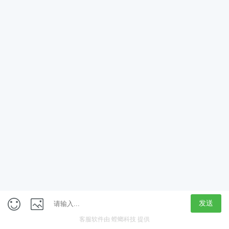
App
客户端
触屏版
上海行藏科技（集团）股份公司
内容举报热线 4000850815
联系电话：021-61125678
意见反馈