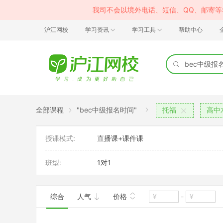
我司不会以境外电话、短信、QQ、邮寄
沪江网校
学习资讯
学习工具
帮助中心
全部课程
"bec中级报名时间"
托福
高中
授课模式:
直播课+课件课
班型:
1对1
综合
人气
价格
-