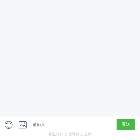
App
客户端
触屏版
上海行藏科技（集团）股份公司
内容举报热线 4000850815
联系电话：021-61125678
意见反馈