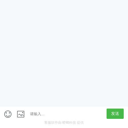
App
客户端
触屏版
上海行藏科技（集团）股份公司
内容举报热线 4000850815
联系电话：021-61125678
意见反馈