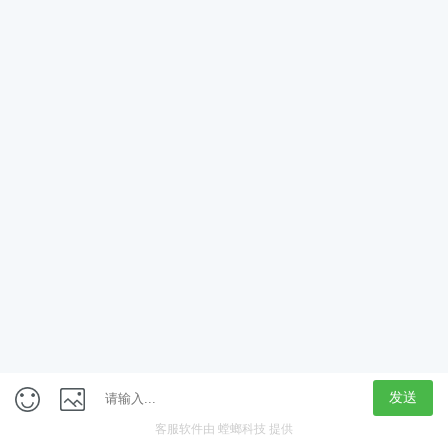
App
客户端
触屏版
上海行藏科技（集团）股份公司
内容举报热线 4000850815
联系电话：021-61125678
意见反馈